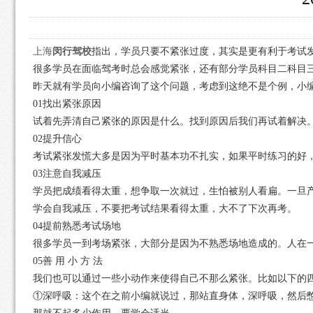
上海
闵行驾校
指出，学员只要不紧张过度，其实是更有利于考试
很多学员在面临驾考时总会感觉紧张，还有部分学员科目二科目
昨天就有学员向小编咨询了这个问题，考虑到这绝不是个例，小编
01找出紧张原因
试着先弄清自己紧张的原因是什么。找到原因后我们再试着解决
02提升信心
考试紧张发慌大多是因为平时基本功不扎实，如果平时练习的好
03注意自我减压
学员把成绩看得太重，想争取一次就过，生怕被别人看扁。一旦
学会自我减压，不要把考试结果看得太重，大不了下次再考。
04提前熟悉考试场地
很多学员一到考场紧张，大部分是因为不熟悉场地造成的。人在
05善 用 小 方 法
我们也可以通过一些小动作来使得自己不那么紧张。比如以下的
①深呼吸：这个在之前小编就说过，那站直身体，深呼吸，然后