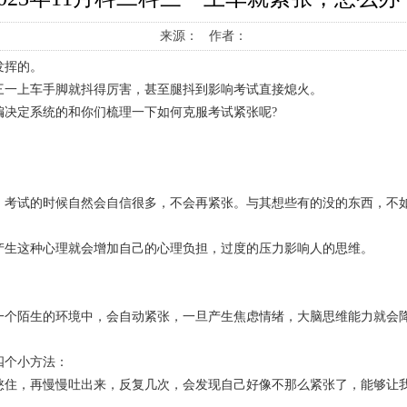
来源： 作者：
发挥的。
三一上车手脚就抖得厉害，甚至腿抖到影响考试直接熄火。
决定系统的和你们梳理一下如何克服考试紧张呢?
。
，考试的时候自然会自信很多，不会再紧张。与其想些有的没的东西，不
产生这种心理就会增加自己的心理负担，过度的压力影响人的思维。
一个陌生的环境中，会自动紧张，一旦产生焦虑情绪，大脑思维能力就会
四个小方法：
憋住，再慢慢吐出来，反复几次，会发现自己好像不那么紧张了，能够让