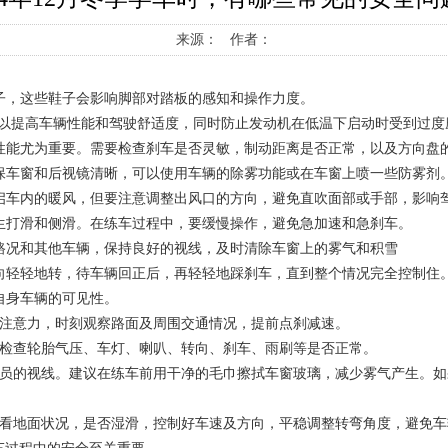
来源： 作者：
鞋子，这些鞋子会影响脚部对踏板的感知和操作力度。
分钟，以提高车辆性能和驾驶舒适度，同时防止发动机在低温下启动时受到过度
统性能尤为重要。需要检查刹车是否灵敏，制动距离是否正常，以及方向盘
确保车窗和后视镜清晰，可以使用车辆的除雾功能或在车窗上喷一些防雾剂
开启车内的暖风，但要注意调整出风口的方向，避免直吹面部或手部，影响
发生打滑和侧滑。在练车过程中，要缓慢操作，避免急加速和急刹车。
察路况和其他车辆，保持良好的视线，及时清除车窗上的雾气和积雪
方向轻轻地转，待车辆回正后，再轻轻地踩刹车，直到整个情况完全控制住
自身车辆的可见性。
集中注意力，时刻观察路面及周围交通情况，提前点刹减速。
注意检查轮胎气压、车灯、喇叭、转向、刹车、雨刷等是否正常。
响学员的视线。建议在练车前用干净的毛巾擦拭车窗玻璃，减少雾气产生。
意查看地面状况，是否湿滑，控制好车速及方向，平稳调整转弯角度，避免