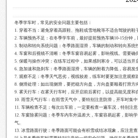
冬季学车时，常见的安全问题主要包括：
1. 穿着不当：避免穿着高跟鞋、拖鞋或雪地靴等不适合驾驶的
2. 车辆预热不足：在冬季学车前，最好提前预热车辆10-15
3. 制动和转向系统问题：冬季路面湿滑，车辆的制动和转向系
4. 车窗和后视镜不清晰：冬季车窗容易起雾，影响视线。需要
5. 保暖与操作冲突：在练车过程中，如果感到寒冷，可以适当
6. 急加速和急刹车：冬季路面湿滑，车辆的附着力降低，容易
7. 观察不足：冬季天气恶劣，视线较差，练车时要更加注意观
8. 侧滑处理：如出现侧滑，要把稳方向盘，方向盘要顺着打滑
9. 雾天行车：在雾天行车时，应开启前后雾灯，以提高能见度和
10. 雨雪天气行车：在雨雪天气中，要特别注意防滑，开车时
11. 车辆检查不足：每次出车前，一定要检查一遍车况，特别
12. 车窗除雾问题：冬季车内车外温差大，车窗容易起雾，影
气。
13. 冰雪路面行驶：冬季路面可能会有积雪或结冰现象，应注