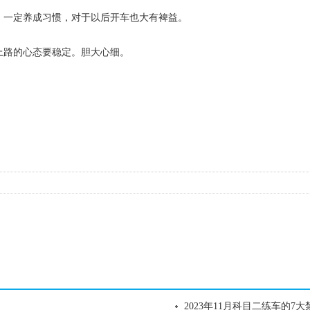
，一定养成习惯，对于以后开车也大有裨益。
上路的心态要稳定。胆大心细。
2023年11月科目二练车的7大