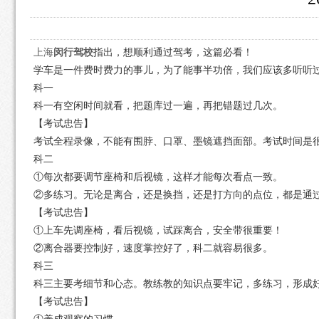
上海
闵行驾校
指出，想顺利通过驾考，这篇必看！
学车是一件费时费力的事儿，为了能事半功倍，我们应该多听听
科一
科一有空闲时间就看，把题库过一遍，再把错题过几次。
【考试忠告】
考试全程录像，不能有围脖、口罩、墨镜遮挡面部。考试时间是很
科二
①每次都要调节座椅和后视镜，这样才能每次看点一致。
②多练习。无论是离合，还是换挡，还是打方向的点位，都是通
【考试忠告】
①上车先调座椅，看后视镜，试踩离合，安全带很重要！
②离合器要控制好，速度掌控好了，科二就容易很多。
科三
科三主要考细节和心态。教练教的知识点要牢记，多练习，形成
【考试忠告】